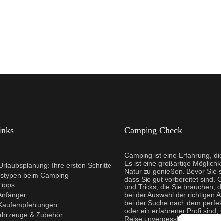
inks
Camping Check
Camping ist eine Erfahrung, d
Es ist eine großartige Möglichk
rlaubsplanung: Ihre ersten Schritte
Natur zu genießen. Bevor Sie s
tstypen beim Camping
dass Sie gut vorbereitet sind. 
Tipps
und Tricks, die Sie brauchen, 
Anfänger
bei der Auswahl der richtigen 
bei der Suche nach dem perfe
Kaufempfehlungen
oder ein erfahrener Profi sind
ahrzeuge & Zubehör
Reise unvergesslich zu mache