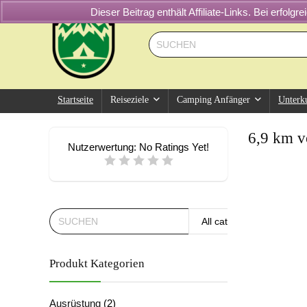
Dieser Beitrag enthält Affiliate-Links. Bei erfol
Startseite
Reiseziele
Camping Anfänger
Unterk
6,9 km v
Nutzerwertung:
No Ratings Yet!
All categories
Produkt Kategorien
Ausrüstung
(2)