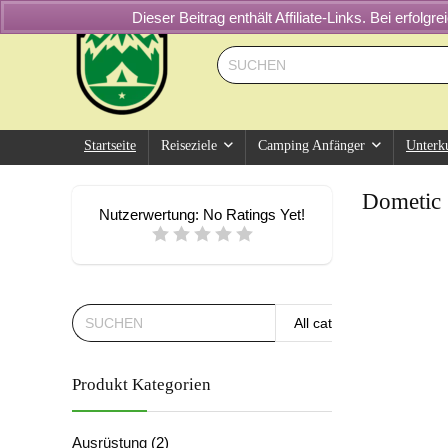
Dieser Beitrag enthält Affiliate-Links. Bei erfol
Startseite
Reiseziele
Camping Anfänger
Unterk
Dometic
Nutzerwertung:
No Ratings Yet!
All categories
Produkt Kategorien
Ausrüstung
(2)