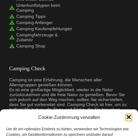
Unterkunftstypen beim
Camping
Camping Tipps
Camping Anfänger
Camping Kaufempfehlungen
Campingfahrzeuge &
Zubehör
Camping Shop
Camping Check
Camping ist eine Erfahrung, die Menschen aller
Altersgruppen genießen können.
Es ist eine großartige Möglichkeit, wieder in die Natur
zurückzukehren und die freie Natur zu genießen. Bevor Sie
sich jedoch auf den Weg machen, sollten Sie sicherstellen,
dass Sie gut vorbereitet sind. Camping Check ist hier, um zu
helfen! Wir haben alle Tipps und Tricks, die Sie brauchen,
damit Ihr Campingausflug ein Erfolg wird. Wir helfen Ihnen
Cookie-Zustimmung verwalten
bei der Auswahl der richtigen Ausrüstung, bei der Planung
Ihrer Mahlzeiten und sogar bei der Suche nach dem
perfekten Campingplatz. Egal, ob Sie zum ersten Mal
Um dir ein optimales Erlebnis zu bieten, verwenden wir Technologien wie
campen oder ein erfahrener Profi sind, Camping Check hat
Cookies, um Geräteinformationen zu speichern und/oder darauf