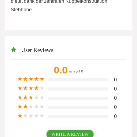
bietet dank der zentralen Kuppelkonstruktion
Stehhöhe.
User Reviews
0.0
out of 5
★
★
★
★
★
0
★
★
★
★
★
0
★
★
★
★
★
0
★
★
★
★
★
0
★
★
★
★
★
0
WRITE A REVIEW