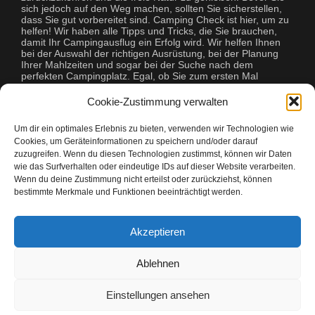
sich jedoch auf den Weg machen, sollten Sie sicherstellen,
dass Sie gut vorbereitet sind. Camping Check ist hier, um zu
helfen! Wir haben alle Tipps und Tricks, die Sie brauchen,
damit Ihr Campingausflug ein Erfolg wird. Wir helfen Ihnen
bei der Auswahl der richtigen Ausrüstung, bei der Planung
Ihrer Mahlzeiten und sogar bei der Suche nach dem
perfekten Campingplatz. Egal, ob Sie zum ersten Mal
campen oder ein erfahrener Profi sind, Camping Check hat
alles, was Sie brauchen, um Ihre Reise unvergesslich zu
Cookie-Zustimmung verwalten
machen.
Um dir ein optimales Erlebnis zu bieten, verwenden wir Technologien wie
Cookies, um Geräteinformationen zu speichern und/oder darauf
zuzugreifen. Wenn du diesen Technologien zustimmst, können wir Daten
wie das Surfverhalten oder eindeutige IDs auf dieser Website verarbeiten.
Wenn du deine Zustimmung nicht erteilst oder zurückziehst, können
bestimmte Merkmale und Funktionen beeinträchtigt werden.
Copyright © 2026 Camping Check
Akzeptieren
Camping Freunde mit Camping Check
Ablehnen
Einstellungen ansehen