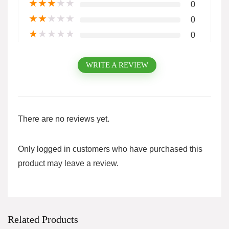
★
★
★
★
★
0
★
★
★
★
★
0
★
★
★
★
★
0
WRITE A REVIEW
There are no reviews yet.
Only logged in customers who have purchased this
product may leave a review.
Related Products