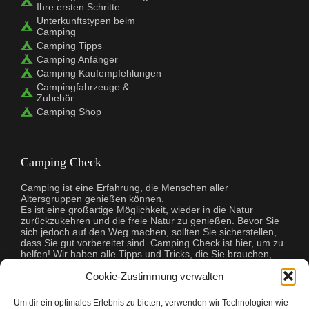
Ihre ersten Schritte
Unterkunftstypen beim
Camping
Camping Tipps
Camping Anfänger
Camping Kaufempfehlungen
Campingfahrzeuge &
Zubehör
Camping Shop
Camping Check
Camping ist eine Erfahrung, die Menschen aller
Altersgruppen genießen können.
Es ist eine großartige Möglichkeit, wieder in die Natur
zurückzukehren und die freie Natur zu genießen. Bevor Sie
sich jedoch auf den Weg machen, sollten Sie sicherstellen,
dass Sie gut vorbereitet sind. Camping Check ist hier, um zu
helfen! Wir haben alle Tipps und Tricks, die Sie brauchen,
damit Ihr Campingausflug ein Erfolg wird. Wir helfen Ihnen
Cookie-Zustimmung verwalten
bei der Auswahl der richtigen Ausrüstung, bei der Planung
Ihrer Mahlzeiten und sogar bei der Suche nach dem
perfekten Campingplatz. Egal, ob Sie zum ersten Mal
Um dir ein optimales Erlebnis zu bieten, verwenden wir Technologien wie
campen oder ein erfahrener Profi sind, Camping Check hat