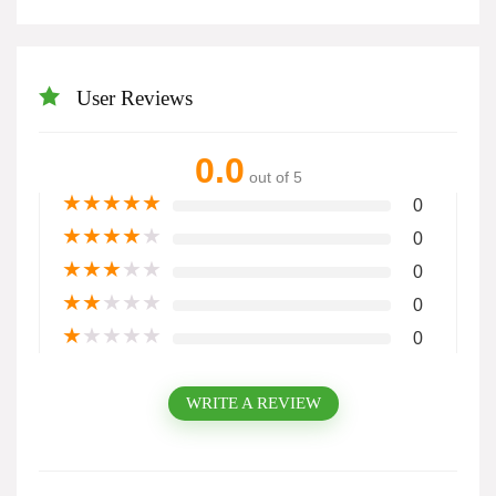
User Reviews
0.0
out of 5
★
★
★
★
★
0
★
★
★
★
★
0
★
★
★
★
★
0
★
★
★
★
★
0
★
★
★
★
★
0
WRITE A REVIEW