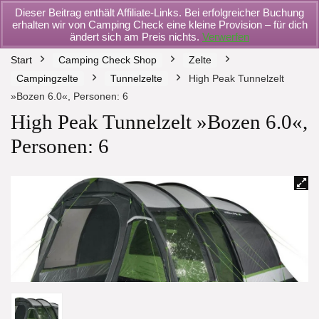
Dieser Beitrag enthält Affiliate-Links. Bei erfolgreicher Buchung
erhalten wir von Camping Check eine kleine Provision – für dich
ändert sich am Preis nichts.
Verwerfen
Start
Camping Check Shop
Zelte
Campingzelte
Tunnelzelte
High Peak Tunnelzelt
»Bozen 6.0«, Personen: 6
High Peak Tunnelzelt »Bozen 6.0«,
Personen: 6