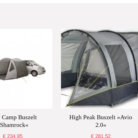
 Camp Buszelt
High Peak Buszelt »Avio
»Shamrock«
2.0«
€
234,95
€
281,52