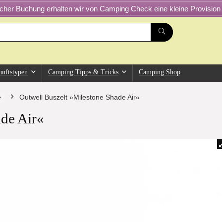
greicher Buchung erhalten wir von Camping Check eine kleine Provision 
unftstypen
Camping Tipps & Tricks
Camping Shop
e
Outwell Buszelt »Milestone Shade Air«
ade Air«