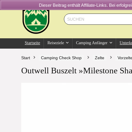
Dieser Beitrag enthält Affiliate-Links. Bei erfol
Startseite
Reiseziele
Camping Anfänger
Unterk
Start
Camping Check Shop
Zelte
Vorzelt
Outwell Buszelt »Milestone Sh