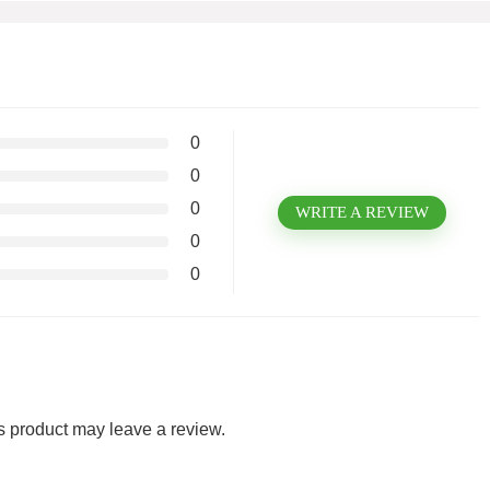
0
0
0
WRITE A REVIEW
0
0
 product may leave a review.