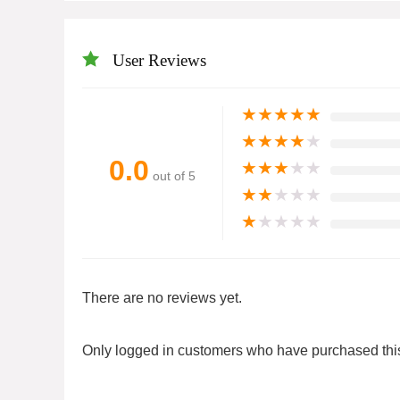
User Reviews
★
★
★
★
★
★
★
★
★
★
0.0
★
★
★
★
★
out of 5
★
★
★
★
★
★
★
★
★
★
There are no reviews yet.
Only logged in customers who have purchased this