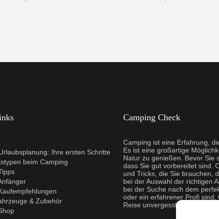
inks
Camping Check
Camping ist eine Erfahrung, d
Es ist eine großartige Möglichk
rlaubsplanung: Ihre ersten Schritte
Natur zu genießen. Bevor Sie s
tstypen beim Camping
dass Sie gut vorbereitet sind. 
Tipps
und Tricks, die Sie brauchen, 
Anfänger
bei der Auswahl der richtigen 
bei der Suche nach dem perfe
Kaufempfehlungen
oder ein erfahrener Profi sind
ahrzeuge & Zubehör
Reise unvergesslich zu mache
Shop