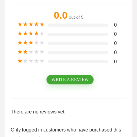
0.0
out of 5
★
★
★
★
★
0
★
★
★
★
★
0
★
★
★
★
★
0
★
★
★
★
★
0
★
★
★
★
★
0
WRITE A REVIEW
There are no reviews yet.
Only logged in customers who have purchased this