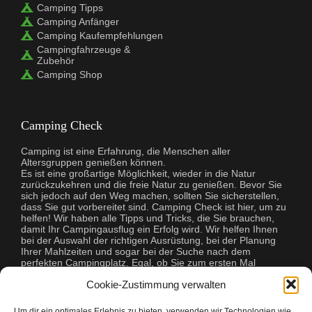
Camping Tipps
Camping Anfänger
Camping Kaufempfehlungen
Campingfahrzeuge &
Zubehör
Camping Shop
Camping Check
Camping ist eine Erfahrung, die Menschen aller
Altersgruppen genießen können.
Es ist eine großartige Möglichkeit, wieder in die Natur
zurückzukehren und die freie Natur zu genießen. Bevor Sie
sich jedoch auf den Weg machen, sollten Sie sicherstellen,
dass Sie gut vorbereitet sind. Camping Check ist hier, um zu
helfen! Wir haben alle Tipps und Tricks, die Sie brauchen,
damit Ihr Campingausflug ein Erfolg wird. Wir helfen Ihnen
bei der Auswahl der richtigen Ausrüstung, bei der Planung
Ihrer Mahlzeiten und sogar bei der Suche nach dem
perfekten Campingplatz. Egal, ob Sie zum ersten Mal
campen oder ein erfahrener Profi sind, Camping Check hat
Cookie-Zustimmung verwalten
alles, was Sie brauchen, um Ihre Reise unvergesslich zu
machen.
Um dir ein optimales Erlebnis zu bieten, verwenden wir Technologien wie