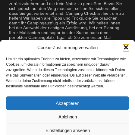
zurückzukehren und die freie Natur zu genießen. Bevor Sie
sich jedoch auf den Weg machen, sollten Sie sicherstellen,
dass Sie gut vorbereitet sind. Camping Check ist hier, um zu
helfen! Wir haben alle Tipps und Tricks, die Sie brauchen,
damit Ihr Campingausflug ein Erfolg wird. Wir helfen Ihnen
bei der Auswahl der richtigen Ausrüstung, bei der Planung
Ihrer Mahlzeiten und sogar bei der Suche nach dem
perfekten Campingplatz. Egal, ob Sie zum ersten Mal
campen oder ein erfahrener Profi sind, Camping Check hat
alles, was Sie brauchen, um Ihre Reise unvergesslich zu
Cookie-Zustimmung verwalten
machen.
Um dir ein optimales Erlebnis zu bieten, verwenden wir Technologien wie
Cookies, um Geräteinformationen zu speichern und/oder darauf
zuzugreifen. Wenn du diesen Technologien zustimmst, können wir Daten
wie das Surfverhalten oder eindeutige IDs auf dieser Website verarbeiten.
Wenn du deine Zustimmung nicht erteilst oder zurückziehst, können
bestimmte Merkmale und Funktionen beeinträchtigt werden.
Copyright © 2026 Camping Check
Akzeptieren
Camping Freunde mit Camping Check
Ablehnen
Einstellungen ansehen