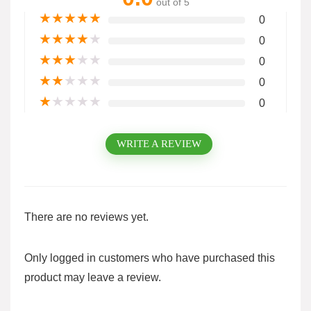
out of 5
★
★
★
★
★
0
★
★
★
★
★
0
★
★
★
★
★
0
★
★
★
★
★
0
★
★
★
★
★
0
WRITE A REVIEW
There are no reviews yet.
Only logged in customers who have purchased this
product may leave a review.