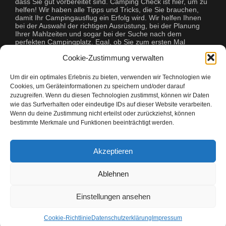
dass Sie gut vorbereitet sind. Camping Check ist hier, um zu
helfen! Wir haben alle Tipps und Tricks, die Sie brauchen,
damit Ihr Campingausflug ein Erfolg wird. Wir helfen Ihnen
bei der Auswahl der richtigen Ausrüstung, bei der Planung
Ihrer Mahlzeiten und sogar bei der Suche nach dem
perfekten Campingplatz. Egal, ob Sie zum ersten Mal
campen oder ein erfahrener Profi sind, Camping Check hat
Cookie-Zustimmung verwalten
alles, was Sie brauchen, um Ihre Reise unvergesslich zu
machen.
Um dir ein optimales Erlebnis zu bieten, verwenden wir Technologien wie
Cookies, um Geräteinformationen zu speichern und/oder darauf
zuzugreifen. Wenn du diesen Technologien zustimmst, können wir Daten
wie das Surfverhalten oder eindeutige IDs auf dieser Website verarbeiten.
Wenn du deine Zustimmung nicht erteilst oder zurückziehst, können
bestimmte Merkmale und Funktionen beeinträchtigt werden.
Copyright © 2026 Camping Check
Akzeptieren
Camping Freunde mit Camping Check
Ablehnen
Einstellungen ansehen
Cookie-Richtlinie
Datenschutzerklärung
Impressum