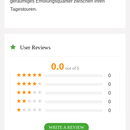
geräumiges Erholungsquartier zwischen ihren
Tagestouren.
User Reviews
0.0
out of 5
★
★
★
★
★
0
★
★
★
★
★
0
★
★
★
★
★
0
★
★
★
★
★
0
★
★
★
★
★
0
WRITE A REVIEW