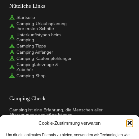
Nützliche Links
Startseite
Camping-Urlaubsplanung:
Ihre ersten Schritte
Unterkunftstypen beim
Camping
Camping Tipps
Camping Anfänger
Camping Kaufempfehlungen
Campingfahrzeuge &
Zubehör
Camping Shop
Camping Check
Camping ist eine Erfahrung, die Menschen aller
Altersgruppen genießen können.
Es ist eine großartige Möglichkeit, wieder in die Natur
Cookie-Zustimmung verwalten
zurückzukehren und die freie Natur zu genießen. Bevor Sie
sich jedoch auf den Weg machen, sollten Sie sicherstellen,
dass Sie gut vorbereitet sind. Camping Check ist hier, um zu
Um dir ein optimales Erlebnis zu bieten, verwenden wir Technologien wie