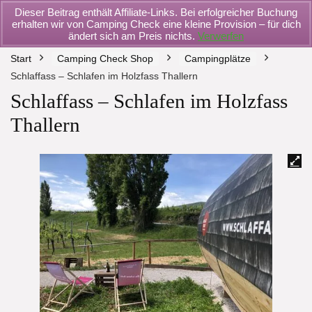
Dieser Beitrag enthält Affiliate-Links. Bei erfolgreicher Buchung
erhalten wir von Camping Check eine kleine Provision – für dich
ändert sich am Preis nichts.
Verwerfen
Start
Camping Check Shop
Campingplätze
Schlaffass – Schlafen im Holzfass Thallern
Schlaffass – Schlafen im Holzfass
Thallern