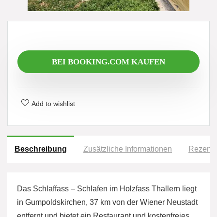
BEI BOOKING.COM KAUFEN
Add to wishlist
Beschreibung
Zusätzliche Informationen
Rezensi
Das Schlaffass – Schlafen im Holzfass Thallern liegt
in Gumpoldskirchen, 37 km von der Wiener Neustadt
entfernt und bietet ein Restaurant und kostenfreies…