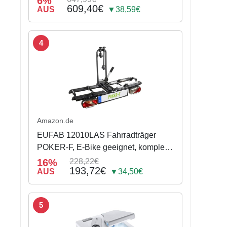
6%
609,40€
AUS
▼38,59€
4
Amazon.de
EUFAB 12010LAS Fahrradträger
POKER-F, E-Bike geeignet, komplett
vormontiert, Diebstahlschutz, für 2
16%
228,22€
193,72€
Fahrräder, für Anhängerkupplung,
AUS
▼34,50€
Schwarz, 142 x 70 x 58 cm
5