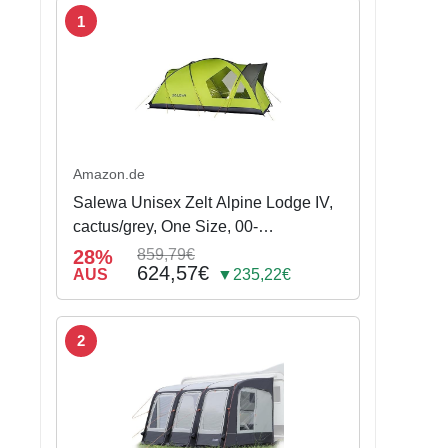
1
Amazon.de
Salewa Unisex Zelt Alpine Lodge IV,
cactus/grey, One Size, 00-
0000005600
28%
859,79€
624,57€
AUS
▼235,22€
2