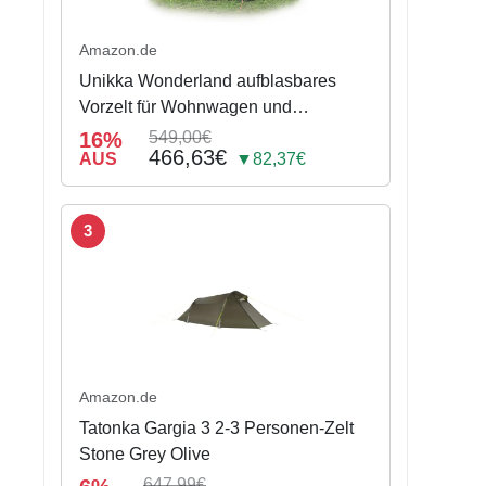
Amazon.de
Unikka Wonderland aufblasbares
Vorzelt für Wohnwagen und
Wohnmobil (390 cm)
16%
549,00€
466,63€
AUS
▼82,37€
3
Amazon.de
Tatonka Gargia 3 2-3 Personen-Zelt
Stone Grey Olive
647,99€