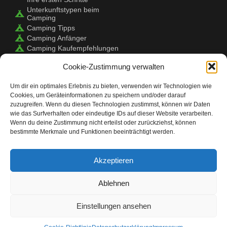
Unterkunftstypen beim
Camping
Camping Tipps
Camping Anfänger
Camping Kaufempfehlungen
Campingfahrzeuge &
Cookie-Zustimmung verwalten
Zubehör
Camping Shop
Um dir ein optimales Erlebnis zu bieten, verwenden wir Technologien wie
Cookies, um Geräteinformationen zu speichern und/oder darauf
zuzugreifen. Wenn du diesen Technologien zustimmst, können wir Daten
Camping Check
wie das Surfverhalten oder eindeutige IDs auf dieser Website verarbeiten.
Wenn du deine Zustimmung nicht erteilst oder zurückziehst, können
bestimmte Merkmale und Funktionen beeinträchtigt werden.
Camping ist eine Erfahrung, die Menschen aller
Altersgruppen genießen können.
Es ist eine großartige Möglichkeit, wieder in die Natur
zurückzukehren und die freie Natur zu genießen. Bevor Sie
Akzeptieren
sich jedoch auf den Weg machen, sollten Sie sicherstellen,
dass Sie gut vorbereitet sind. Camping Check ist hier, um zu
helfen! Wir haben alle Tipps und Tricks, die Sie brauchen,
Ablehnen
damit Ihr Campingausflug ein Erfolg wird. Wir helfen Ihnen
bei der Auswahl der richtigen Ausrüstung, bei der Planung
Ihrer Mahlzeiten und sogar bei der Suche nach dem
Einstellungen ansehen
perfekten Campingplatz. Egal, ob Sie zum ersten Mal
campen oder ein erfahrener Profi sind, Camping Check hat