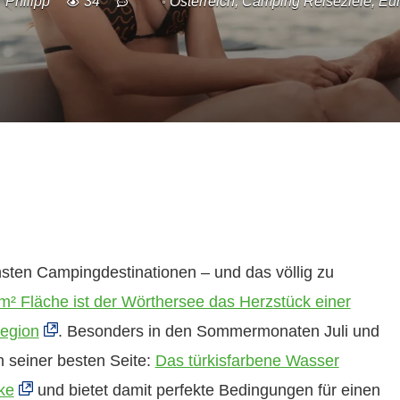
Philipp
34
Österreich
,
Camping Reiseziele
,
Eu
sten Campingdestinationen – und das völlig zu
m² Fläche ist der Wörthersee das Herzstück einer
region
. Besonders in den Sommermonaten Juli und
n seiner besten Seite:
Das türkisfarbene Wasser
ke
und bietet damit perfekte Bedingungen für einen