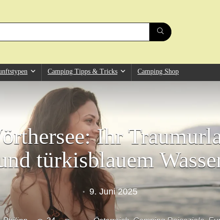
unftstypen
Camping Tipps & Tricks
Camping Shop
rthersee: Ihr Traumurl
und türkisblauem Wasse
9. Juni 2025