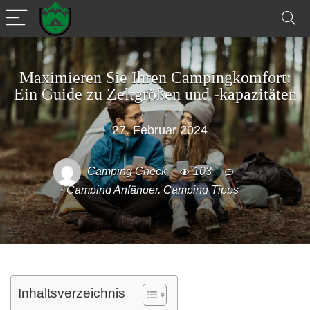
Maximieren Sie Ihren Campingkomfort:
Ein Guide zu Zeltgrößen und -kapazitäten
27. Februar 2024
Camping Check
103
Camping Anfänger
,
Camping Tipps
Inhaltsverzeichnis