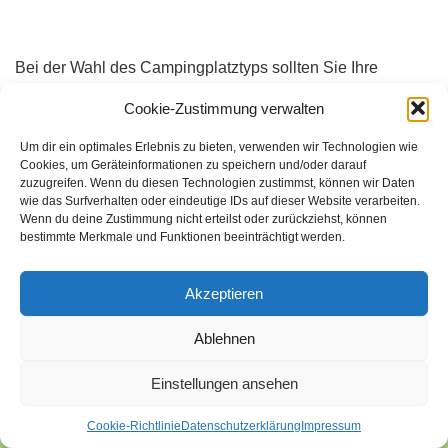
Bei der Wahl des Campingplatztyps sollten Sie Ihre
Bedürfnisse und Vorlieben berücksichtigen. Wenn Sie
Cookie-Zustimmung verwalten
beispielsweise eine rustikale Erfahrung suchen, sollten Sie
Um dir ein optimales Erlebnis zu bieten, verwenden wir Technologien wie
einen Zeltplatz oder Naturcampingplatz wählen. Wenn Sie
Cookies, um Geräteinformationen zu speichern und/oder darauf
jedoch mehr Komfort wünschen, sollten Sie einen
zuzugreifen. Wenn du diesen Technologien zustimmst, können wir Daten
wie das Surfverhalten oder eindeutige IDs auf dieser Website verarbeiten.
Glampingplatz oder einen Wohnmobilplatz in Betracht
Wenn du deine Zustimmung nicht erteilst oder zurückziehst, können
ziehen.
bestimmte Merkmale und Funktionen beeinträchtigt werden.
Akzeptieren
In
Deutschland
gibt es viele wunderschöne
Campingplätze, darunter der Campingplatz Drewoldke auf
Ablehnen
Rügen. In
Frankreich
gibt es auch viele großartige
Campingplätze, wie den Campingplatz Europa in Saint
Einstellungen ansehen
Gilles Croix de Vie.
Cookie-Richtlinie
Datenschutzerklärung
Impressum