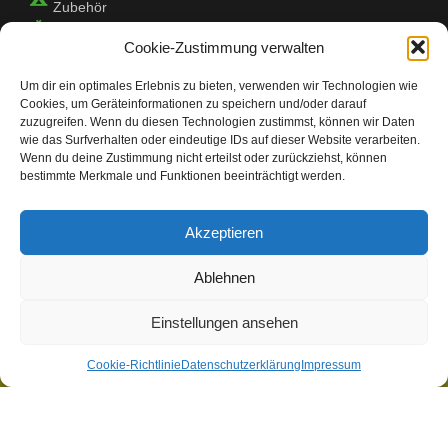
Zubehör
Camping Shop
Cookie-Zustimmung verwalten
Um dir ein optimales Erlebnis zu bieten, verwenden wir Technologien wie
Camping Check
Cookies, um Geräteinformationen zu speichern und/oder darauf
zuzugreifen. Wenn du diesen Technologien zustimmst, können wir Daten
Camping ist eine Erfahrung, die Menschen aller
wie das Surfverhalten oder eindeutige IDs auf dieser Website verarbeiten.
Altersgruppen genießen können.
Wenn du deine Zustimmung nicht erteilst oder zurückziehst, können
Es ist eine großartige Möglichkeit, wieder in die Natur
bestimmte Merkmale und Funktionen beeinträchtigt werden.
zurückzukehren und die freie Natur zu genießen. Bevor Sie
sich jedoch auf den Weg machen, sollten Sie sicherstellen,
dass Sie gut vorbereitet sind. Camping Check ist hier, um zu
Akzeptieren
helfen! Wir haben alle Tipps und Tricks, die Sie brauchen,
damit Ihr Campingausflug ein Erfolg wird. Wir helfen Ihnen
bei der Auswahl der richtigen Ausrüstung, bei der Planung
Ablehnen
Ihrer Mahlzeiten und sogar bei der Suche nach dem
perfekten Campingplatz. Egal, ob Sie zum ersten Mal
campen oder ein erfahrener Profi sind, Camping Check hat
Einstellungen ansehen
alles, was Sie brauchen, um Ihre Reise unvergesslich zu
machen.
Cookie-Richtlinie
Datenschutzerklärung
Impressum