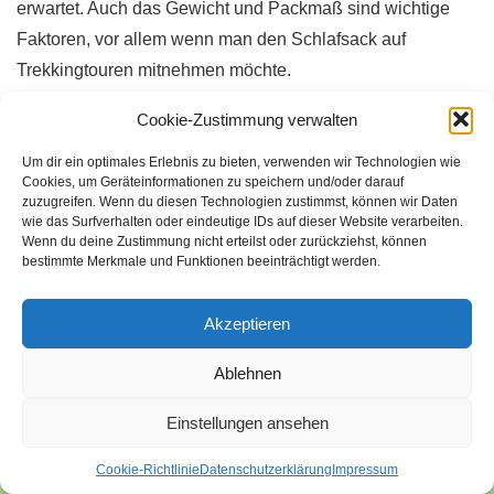
erwartet. Auch das Gewicht und Packmaß sind wichtige
Faktoren, vor allem wenn man den Schlafsack auf
Trekkingtouren mitnehmen möchte.
Cookie-Zustimmung verwalten
Zusätzlich sollte man darauf achten, dass der Schlafsack
Um dir ein optimales Erlebnis zu bieten, verwenden wir Technologien wie
gut isoliert ist und keine Kältebrücken hat. Auch die Größe
Cookies, um Geräteinformationen zu speichern und/oder darauf
des Schlafsacks ist wichtig, damit man genügend Platz hat
zuzugreifen. Wenn du diesen Technologien zustimmst, können wir Daten
wie das Surfverhalten oder eindeutige IDs auf dieser Website verarbeiten.
und sich darin wohlfühlt. Einige Hersteller bieten auch
Wenn du deine Zustimmung nicht erteilst oder zurückziehst, können
Schlafsäcke mit speziellen Features an, wie z.B. einem
bestimmte Merkmale und Funktionen beeinträchtigt werden.
integrierten Kissen oder einer Kapuze.
Akzeptieren
Insgesamt gibt es viele Faktoren, die beim Kauf eines
Ablehnen
Schlafsacks zu beachten sind. Es lohnt sich daher, sich im
Vorfeld gut zu informieren und verschiedene Modelle zu
Einstellungen ansehen
vergleichen, um das passende Modell zu finden.
Cookie-Richtlinie
Datenschutzerklärung
Impressum