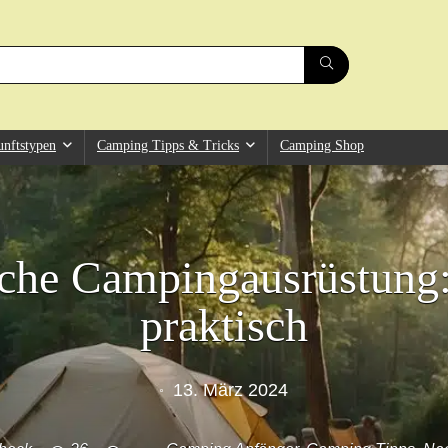
unftstypen
Camping Tipps & Tricks
Camping Shop
che Campingausrüstung:
praktisch
13. März 2024