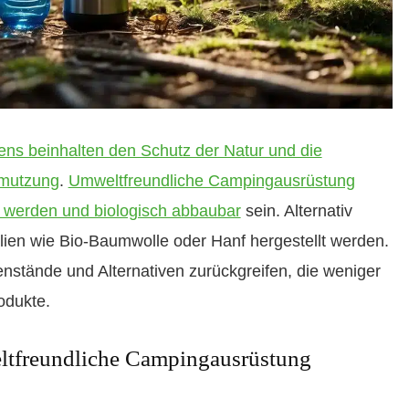
ns beinhalten den Schutz der Natur und die
hmutzung
.
Umweltfreundliche Campingausrüstung
lt werden und biologisch abbaubar
sein. Alternativ
ien wie Bio-Baumwolle oder Hanf hergestellt werden.
tände und Alternativen zurückgreifen, die weniger
odukte.
ltfreundliche Campingausrüstung