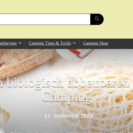
unftstypen
Camping Tipps & Tricks
Camping Shop
n biologisch abbaubare
Camping
11. September 2023