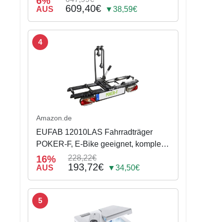
6%
609,40€
AUS
▼38,59€
4
Amazon.de
EUFAB 12010LAS Fahrradträger
POKER-F, E-Bike geeignet, komplett
vormontiert, Diebstahlschutz, für 2
16%
228,22€
193,72€
Fahrräder, für Anhängerkupplung,
AUS
▼34,50€
Schwarz, 142 x 70 x 58 cm
5