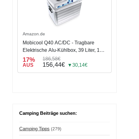
Amazon.de
Mobicool Q40 AC/DC - Tragbare
Elektrische Alu-Kühlbox, 39 Liter, 12
V und 230 V für Auto, Lkw, Boot,
17%
186,58€
156,44€
Reisemobil und Steckdose,
AUS
▼30,14€
Aluminium-Gehäuse
Camping Beiträge suchen:
Camping Tipps
(279)