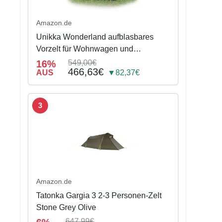
Amazon.de
Unikka Wonderland aufblasbares
Vorzelt für Wohnwagen und
Wohnmobil (390 cm)
16%
549,00€
466,63€
AUS
▼82,37€
3
Amazon.de
Tatonka Gargia 3 2-3 Personen-Zelt
Stone Grey Olive
647,99€