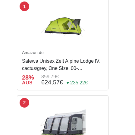
1
Amazon.de
Salewa Unisex Zelt Alpine Lodge IV,
cactus/grey, One Size, 00-
0000005600
28%
859,79€
624,57€
AUS
▼235,22€
2