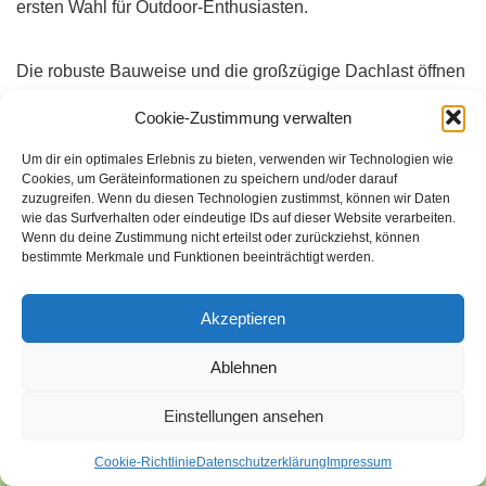
ersten Wahl für Outdoor-Enthusiasten.
Die robuste Bauweise und die großzügige Dachlast öffnen
die Türen zu unvergesslichen Abenteuern. Egal ob
Cookie-Zustimmung verwalten
spontaner Wochenend-Trip oder ausgedehnte Familien-
Um dir ein optimales Erlebnis zu bieten, verwenden wir Technologien wie
Reise – der Duster liefert die perfekte Basis für jeden
Cookies, um Geräteinformationen zu speichern und/oder darauf
Urlaub in der Natur
.
zuzugreifen. Wenn du diesen Technologien zustimmst, können wir Daten
wie das Surfverhalten oder eindeutige IDs auf dieser Website verarbeiten.
Wenn du deine Zustimmung nicht erteilst oder zurückziehst, können
Meine Empfehlung:
Für regelmäßige Camper ist das
bestimmte Merkmale und Funktionen beeinträchtigt werden.
Dachzelt die beste Lösung. Gelegenheits-Camper fahren
mit dem Heckklappenzelt günstiger und flexibler.
Akzeptieren
Ablehnen
Quellen
Einstellungen ansehen
Cookie-Richtlinie
Datenschutzerklärung
Impressum
„Der Dacia Duster bietet eine dynamische Dachlast von 80