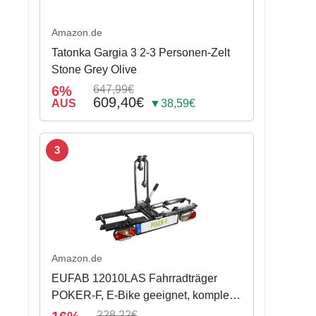
Amazon.de
Tatonka Gargia 3 2-3 Personen-Zelt
Stone Grey Olive
6%
647,99€
609,40€
AUS
▼38,59€
3
Amazon.de
EUFAB 12010LAS Fahrradträger
POKER-F, E-Bike geeignet, komplett
vormontiert, Diebstahlschutz, für 2
228,22€