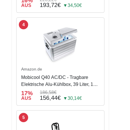
16%
193,72€
Fahrräder, für Anhängerkupplung,
AUS
▼34,50€
Schwarz, 142 x 70 x 58 cm
4
Amazon.de
Mobicool Q40 AC/DC - Tragbare
Elektrische Alu-Kühlbox, 39 Liter, 12
V und 230 V für Auto, Lkw, Boot,
17%
186,58€
156,44€
Reisemobil und Steckdose,
AUS
▼30,14€
Aluminium-Gehäuse
5