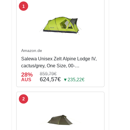
1
Amazon.de
Salewa Unisex Zelt Alpine Lodge IV,
cactus/grey, One Size, 00-
0000005600
28%
859,79€
624,57€
AUS
▼235,22€
2