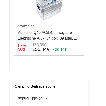
Amazon.de
Mobicool Q40 AC/DC - Tragbare
Elektrische Alu-Kühlbox, 39 Liter, 12
V und 230 V für Auto, Lkw, Boot,
17%
186,58€
156,44€
Reisemobil und Steckdose,
AUS
▼30,14€
Aluminium-Gehäuse
Camping Beiträge suchen:
Camping Tipps
(279)