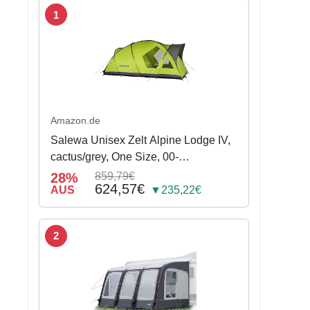
1
Amazon.de
Salewa Unisex Zelt Alpine Lodge IV,
cactus/grey, One Size, 00-
0000005600
28%
859,79€
624,57€
AUS
▼235,22€
2