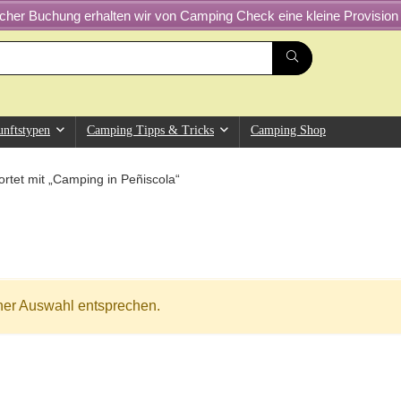
greicher Buchung erhalten wir von Camping Check eine kleine Provision 
unftstypen
Camping Tipps & Tricks
Camping Shop
rtet mit „Camping in Peñiscola“
ner Auswahl entsprechen.