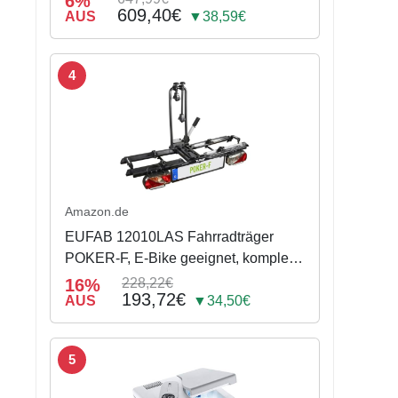
6%
609,40€
AUS
▼38,59€
4
Amazon.de
EUFAB 12010LAS Fahrradträger
POKER-F, E-Bike geeignet, komplett
vormontiert, Diebstahlschutz, für 2
16%
228,22€
193,72€
Fahrräder, für Anhängerkupplung,
AUS
▼34,50€
Schwarz, 142 x 70 x 58 cm
5