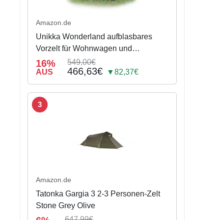
Amazon.de
Unikka Wonderland aufblasbares
Vorzelt für Wohnwagen und
Wohnmobil (390 cm)
16%
549,00€
466,63€
AUS
▼82,37€
3
Amazon.de
Tatonka Gargia 3 2-3 Personen-Zelt
Stone Grey Olive
647,99€