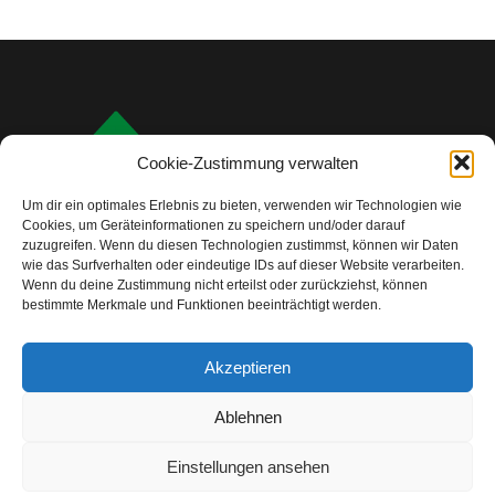
Cookie-Zustimmung verwalten
Um dir ein optimales Erlebnis zu bieten, verwenden wir Technologien wie
Cookies, um Geräteinformationen zu speichern und/oder darauf
zuzugreifen. Wenn du diesen Technologien zustimmst, können wir Daten
wie das Surfverhalten oder eindeutige IDs auf dieser Website verarbeiten.
Wenn du deine Zustimmung nicht erteilst oder zurückziehst, können
bestimmte Merkmale und Funktionen beeinträchtigt werden.
info@camping-check.com
Akzeptieren
Nützliche Links
Ablehnen
Startseite
Camping-Urlaubsplanung:
Ihre ersten Schritte
Einstellungen ansehen
Unterkunftstypen beim