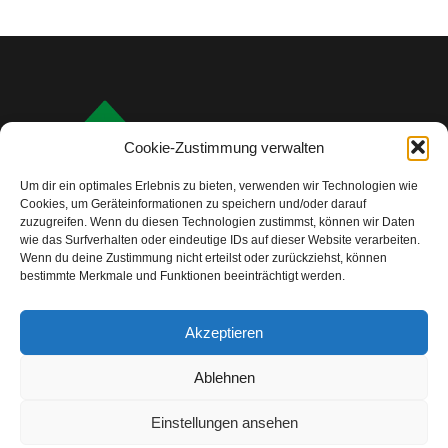
Cookie-Zustimmung verwalten
Um dir ein optimales Erlebnis zu bieten, verwenden wir Technologien wie
Cookies, um Geräteinformationen zu speichern und/oder darauf
zuzugreifen. Wenn du diesen Technologien zustimmst, können wir Daten
wie das Surfverhalten oder eindeutige IDs auf dieser Website verarbeiten.
Wenn du deine Zustimmung nicht erteilst oder zurückziehst, können
bestimmte Merkmale und Funktionen beeinträchtigt werden.
info@camping-check.com
Akzeptieren
Nützliche Links
Ablehnen
Startseite
Camping-Urlaubsplanung:
Ihre ersten Schritte
Einstellungen ansehen
Unterkunftstypen beim