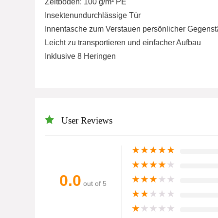
Zeltboden: 100 g/m² PE
Insektenundurchlässige Tür
Innentasche zum Verstauen persönlicher Gegens
Leicht zu transportieren und einfacher Aufbau
Inklusive 8 Heringen
User Reviews
★
★
★
★
★
★
★
★
★
★
0.0
★
★
★
★
★
out of 5
★
★
★
★
★
★
★
★
★
★