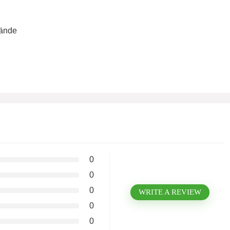
tände
0
0
0
WRITE A REVIEW
0
0