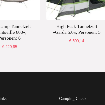
Camp Tunnelzelt
High Peak Tunnelzelt
ntsville 600«,
»Garda 5.0«, Personen: 5
Personen: 6
€
500,14
€
229,95
inks
Camping Check