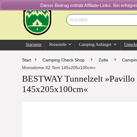
Dieser Beitrag enthält Affiliate-Links. Bei erfol
Startseite
Reiseziele
Camping Anfänger
Unterk
Start
Camping Check Shop
Zelte
Campin
Monodome X2 Tent 145x205x100cm«
BESTWAY Tunnelzelt »Pavillo
145x205x100cm«