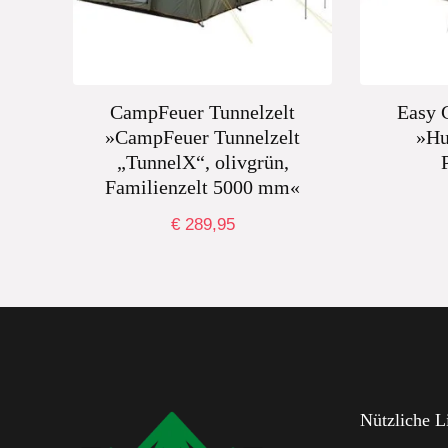
CampFeuer Tunnelzelt
Easy 
»CampFeuer Tunnelzelt
»Hu
„TunnelX“, olivgrün,
Familienzelt 5000 mm«
€
289,95
Nützliche L