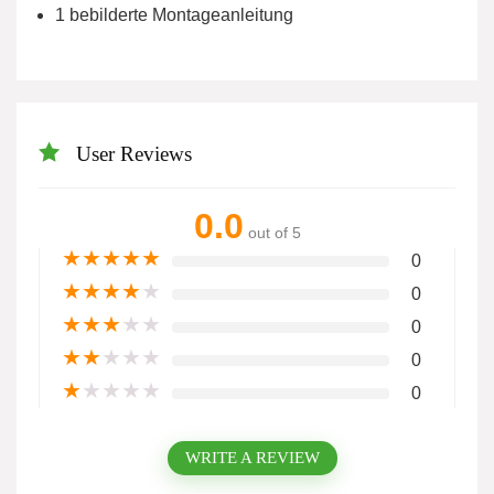
1 bebilderte Montageanleitung
User Reviews
0.0
out of 5
★
★
★
★
★
0
★
★
★
★
★
0
★
★
★
★
★
0
★
★
★
★
★
0
★
★
★
★
★
0
WRITE A REVIEW