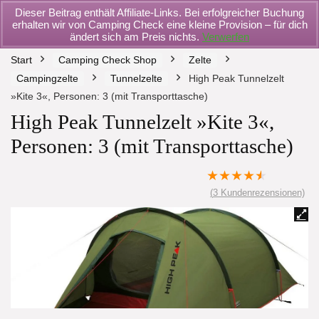
Dieser Beitrag enthält Affiliate-Links. Bei erfolgreicher Buchung
erhalten wir von Camping Check eine kleine Provision – für dich
ändert sich am Preis nichts.
Verwerfen
Start
Camping Check Shop
Zelte
Campingzelte
Tunnelzelte
High Peak Tunnelzelt
»Kite 3«, Personen: 3 (mit Transporttasche)
High Peak Tunnelzelt »Kite 3«,
Personen: 3 (mit Transporttasche)
★
★
★
★
★
(
3
Kundenrezensionen)