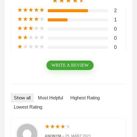
★
★
★
★
★
★
★
★
★
★
2
★
★
★
★
★
1
★
★
★
★
★
0
★
★
★
★
★
0
★
★
★
★
★
0
WRITE A REVIEW
Show all
Most Helpful
Highest Rating
Lowest Rating
★
★
★
★
★
ANONYM
–
25. MÄRZ 2021