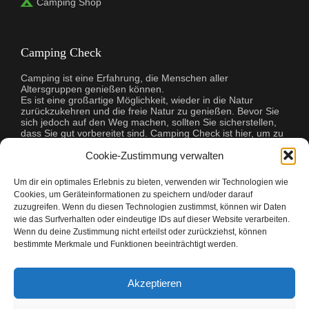
Camping Shop
Camping Check
Camping ist eine Erfahrung, die Menschen aller
Altersgruppen genießen können.
Es ist eine großartige Möglichkeit, wieder in die Natur
zurückzukehren und die freie Natur zu genießen. Bevor Sie
sich jedoch auf den Weg machen, sollten Sie sicherstellen,
dass Sie gut vorbereitet sind. Camping Check ist hier, um zu
helfen! Wir haben alle Tipps und Tricks, die Sie brauchen,
Cookie-Zustimmung verwalten
damit Ihr Campingausflug ein Erfolg wird. Wir helfen Ihnen
bei der Auswahl der richtigen Ausrüstung, bei der Planung
Ihrer Mahlzeiten und sogar bei der Suche nach dem
Um dir ein optimales Erlebnis zu bieten, verwenden wir Technologien wie
perfekten Campingplatz. Egal, ob Sie zum ersten Mal
Cookies, um Geräteinformationen zu speichern und/oder darauf
campen oder ein erfahrener Profi sind, Camping Check hat
zuzugreifen. Wenn du diesen Technologien zustimmst, können wir Daten
alles, was Sie brauchen, um Ihre Reise unvergesslich zu
wie das Surfverhalten oder eindeutige IDs auf dieser Website verarbeiten.
machen.
Wenn du deine Zustimmung nicht erteilst oder zurückziehst, können
bestimmte Merkmale und Funktionen beeinträchtigt werden.
Akzeptieren