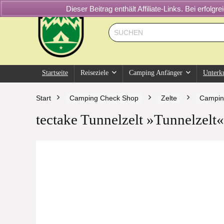
Dieser Beitrag enthält Affiliate-Links. Bei erfol
Startseite
Reiseziele
Camping Anfänger
Unterk
Start
Camping Check Shop
Zelte
Campin
tectake Tunnelzelt »Tunnelzelt«