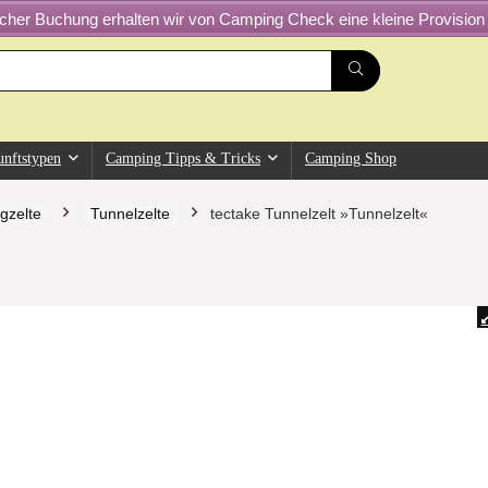
greicher Buchung erhalten wir von Camping Check eine kleine Provision 
unftstypen
Camping Tipps & Tricks
Camping Shop
gzelte
Tunnelzelte
tectake Tunnelzelt »Tunnelzelt«