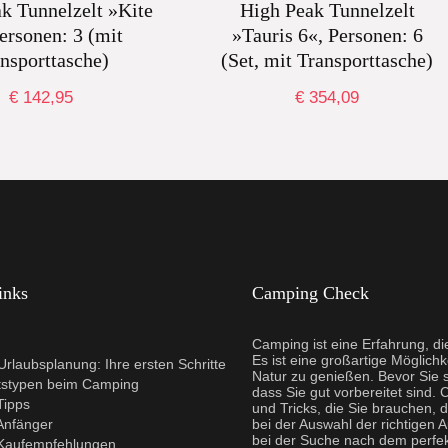
k Tunnelzelt »Kite
High Peak Tunnelzelt
ersonen: 3 (mit
»Tauris 6«, Personen: 6
nsporttasche)
(Set, mit Transporttasche)
€
142,95
€
354,09
inks
Camping Check
Camping ist eine Erfahrung, d
Es ist eine großartige Möglichk
rlaubsplanung: Ihre ersten Schritte
Natur zu genießen. Bevor Sie s
tstypen beim Camping
dass Sie gut vorbereitet sind. 
Tipps
und Tricks, die Sie brauchen, 
Anfänger
bei der Auswahl der richtigen 
bei der Suche nach dem perfe
Kaufempfehlungen