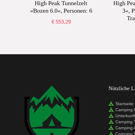
High Peak Tunnelzelt
High Pea
»Bozen 6.0«, Personen: 6
3«, P
Tra
€
553,29
Nützliche L
Startseite
Camping-U
Unterkunf
Camping 
Camping 
Camping 