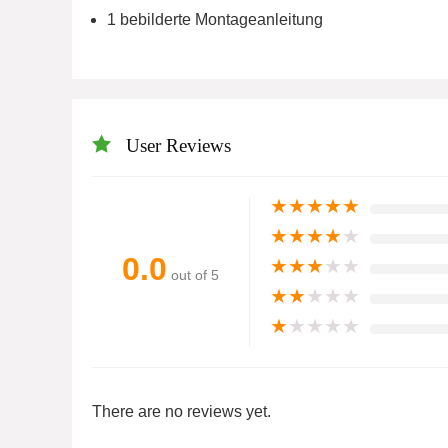
1 bebilderte Montageanleitung
User Reviews
★
★
★
★
★
★
★
★
★
★
0.0
★
★
★
★
★
out of 5
★
★
★
★
★
★
★
★
★
★
There are no reviews yet.