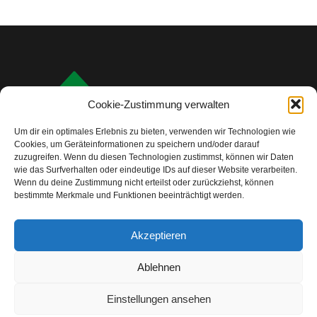
Cookie-Zustimmung verwalten
Um dir ein optimales Erlebnis zu bieten, verwenden wir Technologien wie
Cookies, um Geräteinformationen zu speichern und/oder darauf
zuzugreifen. Wenn du diesen Technologien zustimmst, können wir Daten
wie das Surfverhalten oder eindeutige IDs auf dieser Website verarbeiten.
Wenn du deine Zustimmung nicht erteilst oder zurückziehst, können
bestimmte Merkmale und Funktionen beeinträchtigt werden.
info@camping-check.com
Akzeptieren
Nützliche Links
Ablehnen
Startseite
Camping-Urlaubsplanung:
Ihre ersten Schritte
Einstellungen ansehen
Unterkunftstypen beim