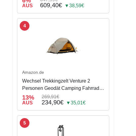
6%
609,40€
AUS
▼38,59€
4
Amazon.de
Wechsel Trekkingzelt Venture 2
Personen Geodät Camping Fahrrad
Zelt Biwak 2,6 kg
13%
269,91€
234,90€
AUS
▼35,01€
5