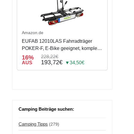
Amazon.de
EUFAB 12010LAS Fahrradträger
POKER-F, E-Bike geeignet, komplett
vormontiert, Diebstahlschutz, für 2
16%
228,22€
193,72€
Fahrräder, für Anhängerkupplung,
AUS
▼34,50€
Schwarz, 142 x 70 x 58 cm
Camping Beiträge suchen:
Camping Tipps
(279)