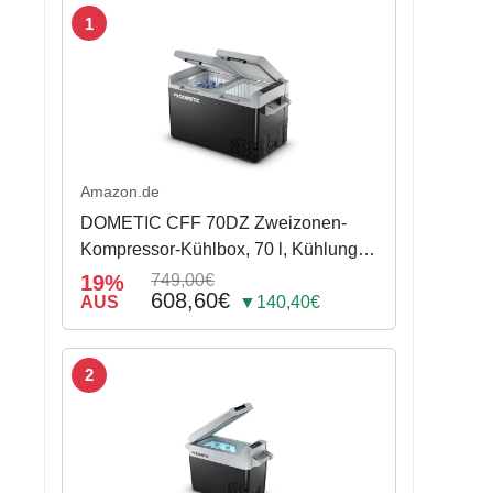
1
Amazon.de
DOMETIC CFF 70DZ Zweizonen-
Kompressor-Kühlbox, 70 l, Kühlung
bis -18 °C, mit Batterieschutz
19%
749,00€
608,60€
AUS
▼140,40€
2