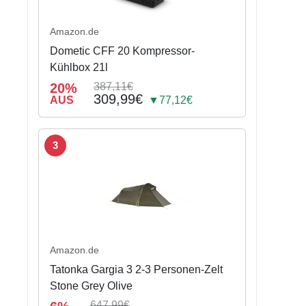
Amazon.de
Dometic CFF 20 Kompressor-
Kühlbox 21l
20%
387,11€
309,99€
AUS
▼77,12€
3
Amazon.de
Tatonka Gargia 3 2-3 Personen-Zelt
Stone Grey Olive
647,99€