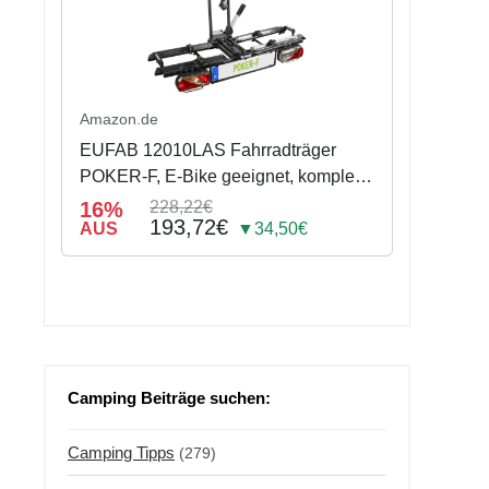
Amazon.de
EUFAB 12010LAS Fahrradträger
POKER-F, E-Bike geeignet, komplett
vormontiert, Diebstahlschutz, für 2
16%
228,22€
193,72€
Fahrräder, für Anhängerkupplung,
AUS
▼34,50€
Schwarz, 142 x 70 x 58 cm
Camping Beiträge suchen:
Camping Tipps
(279)