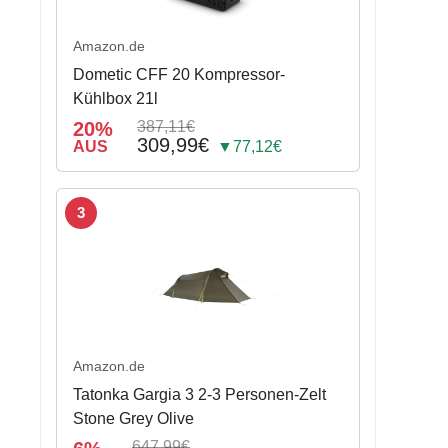
Amazon.de
Dometic CFF 20 Kompressor-
Kühlbox 21l
20%
387,11€
309,99€
AUS
▼77,12€
3
Amazon.de
Tatonka Gargia 3 2-3 Personen-Zelt
Stone Grey Olive
647,99€