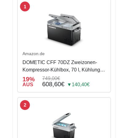
1
Amazon.de
DOMETIC CFF 70DZ Zweizonen-
Kompressor-Kühlbox, 70 l, Kühlung
bis -18 °C, mit Batterieschutz
19%
749,00€
608,60€
AUS
▼140,40€
2