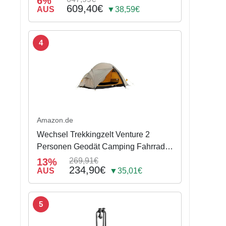
6%
609,40€
AUS
▼38,59€
4
Amazon.de
Wechsel Trekkingzelt Venture 2
Personen Geodät Camping Fahrrad
Zelt Biwak 2,6 kg
13%
269,91€
234,90€
AUS
▼35,01€
5