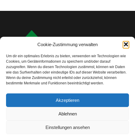
Cookie-Zustimmung verwalten
Um dir ein optimales Erlebnis zu bieten, verwenden wir Technologien wie
Cookies, um Geräteinformationen zu speichern und/oder darauf
zuzugreifen. Wenn du diesen Technologien zustimmst, können wir Daten
wie das Surfverhalten oder eindeutige IDs auf dieser Website verarbeiten.
Wenn du deine Zustimmung nicht erteilst oder zurückziehst, können
bestimmte Merkmale und Funktionen beeinträchtigt werden.
info@camping-check.com
Akzeptieren
Nützliche Links
Ablehnen
Startseite
Camping-Urlaubsplanung:
Ihre ersten Schritte
Einstellungen ansehen
Unterkunftstypen beim