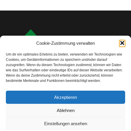
Cookie-Zustimmung verwalten
Um dir ein optimales Erlebnis zu bieten, verwenden wir Technologien wie
Cookies, um Geräteinformationen zu speichern und/oder darauf
zuzugreifen. Wenn du diesen Technologien zustimmst, können wir Daten
wie das Surfverhalten oder eindeutige IDs auf dieser Website verarbeiten.
Wenn du deine Zustimmung nicht erteilst oder zurückziehst, können
bestimmte Merkmale und Funktionen beeinträchtigt werden.
info@camping-check.com
Akzeptieren
Nützliche Links
Ablehnen
Startseite
Camping-Urlaubsplanung:
Ihre ersten Schritte
Einstellungen ansehen
Unterkunftstypen beim