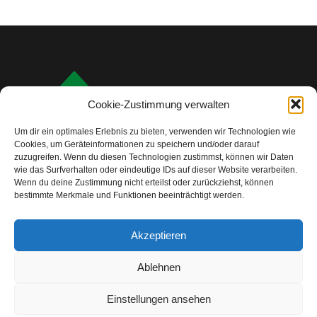
Cookie-Zustimmung verwalten
Um dir ein optimales Erlebnis zu bieten, verwenden wir Technologien wie
Cookies, um Geräteinformationen zu speichern und/oder darauf
zuzugreifen. Wenn du diesen Technologien zustimmst, können wir Daten
wie das Surfverhalten oder eindeutige IDs auf dieser Website verarbeiten.
Wenn du deine Zustimmung nicht erteilst oder zurückziehst, können
bestimmte Merkmale und Funktionen beeinträchtigt werden.
info@camping-check.com
Akzeptieren
Nützliche Links
Ablehnen
Startseite
Camping-Urlaubsplanung:
Ihre ersten Schritte
Einstellungen ansehen
Unterkunftstypen beim