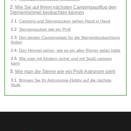
Wie Sie auf Ihrem nächsten Campingausflug den
Sternenhimmel beobachten können
Camping und Sternegucken gehen Hand in Hand
Sternengucken wie ein Profi
Den besten Campingplatz für die Sternenbeobachtung
finden
Den Himmel sehen, wie es ein alter Römer getan hätte
Wie man mit Kindern sicher und mit Spaß campen
kann
Wie man die Sterne wie ein Profi-Astronom sieht
Bringen Sie Ihr Astronomie-Hobby auf die nächste
Stufe