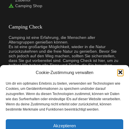
Camping Shop
Camping Check
Camping ist eine Erfahrung, die Menschen aller
Altersgruppen genießen können.
Es ist eine großartige Möglichkeit, wieder in die Natur
zurückzukehren und die freie Natur zu genießen. Bevor Sie
sich jedoch auf den Weg machen, sollten Sie sicherstellen,
dass Sie gut vorbereitet sind. Camping Check ist hier, um zu
helfen! Wir haben alle Tipps und Tricks, die Sie brauchen,
damit Ihr Campingausflug ein Erfolg wird. Wir helfen Ihnen
Cookie-Zustimmung verwalten
bei der Auswahl der richtigen Ausrüstung, bei der Planung
Ihrer Mahlzeiten und sogar bei der Suche nach dem
perfekten Campingplatz. Egal, ob Sie zum ersten Mal
Um dir ein optimales Erlebnis zu bieten, verwenden wir Technologien wie
campen oder ein erfahrener Profi sind, Camping Check hat
Cookies, um Geräteinformationen zu speichern und/oder darauf
alles, was Sie brauchen, um Ihre Reise unvergesslich zu
zuzugreifen. Wenn du diesen Technologien zustimmst, können wir Daten
machen.
wie das Surfverhalten oder eindeutige IDs auf dieser Website verarbeiten.
Wenn du deine Zustimmung nicht erteilst oder zurückziehst, können
bestimmte Merkmale und Funktionen beeinträchtigt werden.
Akzeptieren