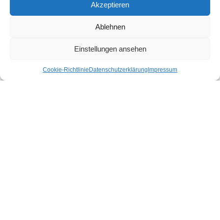
Wohnwagen auf Campingplatz mieten: Die
Akzeptieren
besten Optionen für einen unvergesslichen
Urlaub
Ablehnen
Einstellungen ansehen
Der perfekte Wohnwagen Vorbau: Schutz und
Komfort für jeden Camper
Cookie-Richtlinie
Datenschutzerklärung
Impressum
Nie mehr frieren: Wärmestrategien fürs
Frühlingscamping
Camping in einem Dachzelt