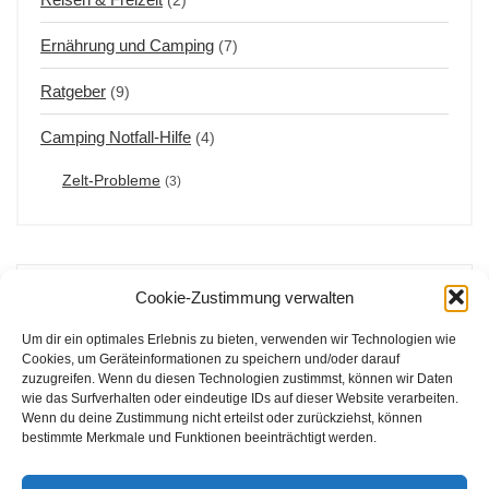
(2)
Ernährung und Camping
(7)
Ratgeber
(9)
Camping Notfall-Hilfe
(4)
Zelt-Probleme
(3)
Cookie-Zustimmung verwalten
BELIEBTE BEITRÄGE
Um dir ein optimales Erlebnis zu bieten, verwenden wir Technologien wie
Cookies, um Geräteinformationen zu speichern und/oder darauf
Die besten Zelte für 3 Personen: Perfekt für
zuzugreifen. Wenn du diesen Technologien zustimmst, können wir Daten
Abenteuer in der Natur
wie das Surfverhalten oder eindeutige IDs auf dieser Website verarbeiten.
367,95€
Wenn du deine Zustimmung nicht erteilst oder zurückziehst, können
510,00€
bestimmte Merkmale und Funktionen beeinträchtigt werden.