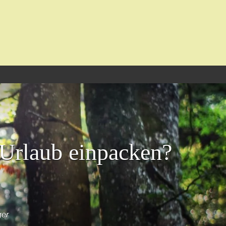
-Urlaub einpacken?
ger