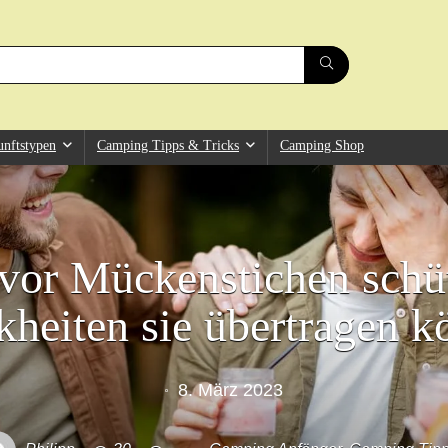
unftstypen
Camping Tipps & Tricks
Camping Shop
vor Mückenstichen schü
heiten sie übertragen 
8. März 2023