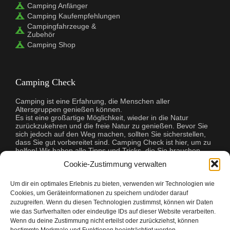
Camping Anfänger
Camping Kaufempfehlungen
Campingfahrzeuge &
Zubehör
Camping Shop
Camping Check
Camping ist eine Erfahrung, die Menschen aller
Altersgruppen genießen können.
Es ist eine großartige Möglichkeit, wieder in die Natur
zurückzukehren und die freie Natur zu genießen. Bevor Sie
sich jedoch auf den Weg machen, sollten Sie sicherstellen,
dass Sie gut vorbereitet sind. Camping Check ist hier, um zu
helfen! Wir haben alle Tipps und Tricks, die Sie brauchen,
damit Ihr Campingausflug ein Erfolg wird. Wir helfen Ihnen
Cookie-Zustimmung verwalten
bei der Auswahl der richtigen Ausrüstung, bei der Planung
Ihrer Mahlzeiten und sogar bei der Suche nach dem
perfekten Campingplatz. Egal, ob Sie zum ersten Mal
Um dir ein optimales Erlebnis zu bieten, verwenden wir Technologien wie
campen oder ein erfahrener Profi sind, Camping Check hat
Cookies, um Geräteinformationen zu speichern und/oder darauf
alles, was Sie brauchen, um Ihre Reise unvergesslich zu
zuzugreifen. Wenn du diesen Technologien zustimmst, können wir Daten
machen.
wie das Surfverhalten oder eindeutige IDs auf dieser Website verarbeiten.
Wenn du deine Zustimmung nicht erteilst oder zurückziehst, können