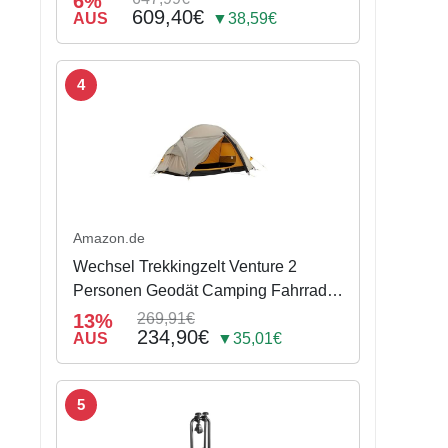
6%
609,40€
AUS
▼38,59€
4
Amazon.de
Wechsel Trekkingzelt Venture 2
Personen Geodät Camping Fahrrad
Zelt Biwak 2,6 kg
13%
269,91€
234,90€
AUS
▼35,01€
5