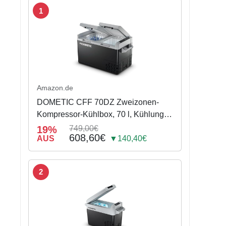
1
Amazon.de
DOMETIC CFF 70DZ Zweizonen-
Kompressor-Kühlbox, 70 l, Kühlung
bis -18 °C, mit Batterieschutz
19%
749,00€
608,60€
AUS
▼140,40€
2