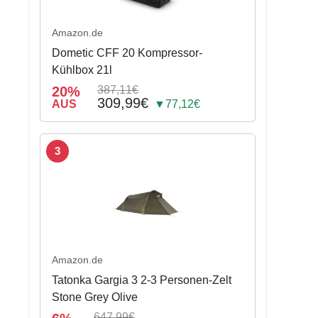
Amazon.de
Dometic CFF 20 Kompressor-
Kühlbox 21l
20%
387,11€
309,99€
AUS
▼77,12€
3
Amazon.de
Tatonka Gargia 3 2-3 Personen-Zelt
Stone Grey Olive
647,99€