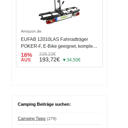
Amazon.de
EUFAB 12010LAS Fahrradträger
POKER-F, E-Bike geeignet, komplett
vormontiert, Diebstahlschutz, für 2
16%
228,22€
193,72€
Fahrräder, für Anhängerkupplung,
AUS
▼34,50€
Schwarz, 142 x 70 x 58 cm
Camping Beiträge suchen:
Camping Tipps
(279)