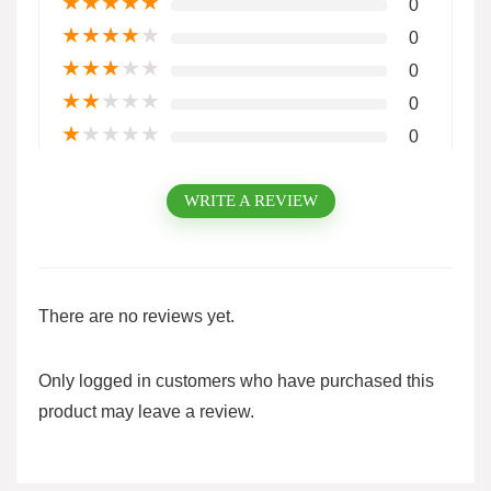
★
★
★
★
★
0
★
★
★
★
★
0
★
★
★
★
★
0
★
★
★
★
★
0
★
★
★
★
★
0
WRITE A REVIEW
There are no reviews yet.
Only logged in customers who have purchased this
product may leave a review.