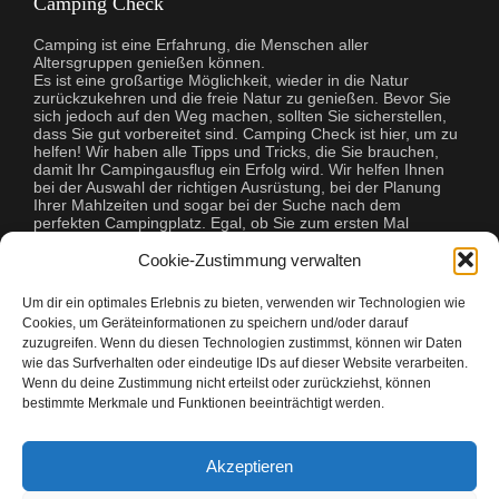
Camping Check
Camping ist eine Erfahrung, die Menschen aller
Altersgruppen genießen können.
Es ist eine großartige Möglichkeit, wieder in die Natur
zurückzukehren und die freie Natur zu genießen. Bevor Sie
sich jedoch auf den Weg machen, sollten Sie sicherstellen,
dass Sie gut vorbereitet sind. Camping Check ist hier, um zu
helfen! Wir haben alle Tipps und Tricks, die Sie brauchen,
damit Ihr Campingausflug ein Erfolg wird. Wir helfen Ihnen
bei der Auswahl der richtigen Ausrüstung, bei der Planung
Ihrer Mahlzeiten und sogar bei der Suche nach dem
perfekten Campingplatz. Egal, ob Sie zum ersten Mal
campen oder ein erfahrener Profi sind, Camping Check hat
alles, was Sie brauchen, um Ihre Reise unvergesslich zu
Cookie-Zustimmung verwalten
machen.
Um dir ein optimales Erlebnis zu bieten, verwenden wir Technologien wie
Cookies, um Geräteinformationen zu speichern und/oder darauf
zuzugreifen. Wenn du diesen Technologien zustimmst, können wir Daten
wie das Surfverhalten oder eindeutige IDs auf dieser Website verarbeiten.
Wenn du deine Zustimmung nicht erteilst oder zurückziehst, können
bestimmte Merkmale und Funktionen beeinträchtigt werden.
Copyright © 2026 Camping Check
Akzeptieren
Camping Freunde mit Camping Check