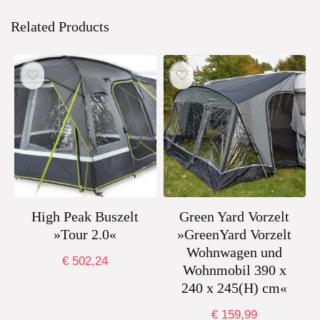
Related Products
High Peak Buszelt
Green Yard Vorzelt
»Tour 2.0«
»GreenYard Vorzelt
Wohnwagen und
€
502,24
Wohnmobil 390 x
240 x 245(H) cm«
€
159,99