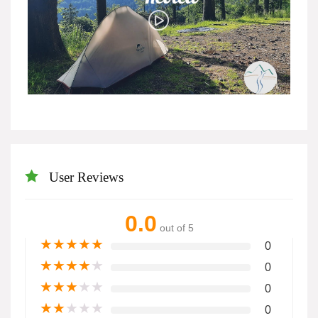
User Reviews
0.0
out of 5
★
★
★
★
★
0
★
★
★
★
★
0
★
★
★
★
★
0
★
★
★
★
★
0