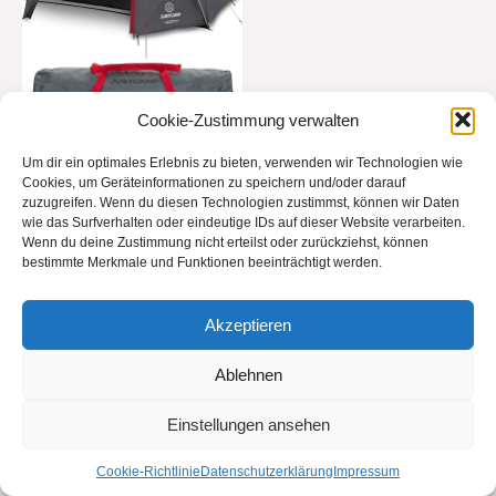
Cookie-Zustimmung verwalten
Um dir ein optimales Erlebnis zu bieten, verwenden wir Technologien wie
Cookies, um Geräteinformationen zu speichern und/oder darauf
Justcamp Scott
zuzugreifen. Wenn du diesen Technologien zustimmst, können wir Daten
Campingzelt für 4
wie das Surfverhalten oder eindeutige IDs auf dieser Website verarbeiten.
Personen
Wenn du deine Zustimmung nicht erteilst oder zurückziehst, können
bestimmte Merkmale und Funktionen beeinträchtigt werden.
Best deal at:
Amazon.de
€
64,99
€
79,99
Akzeptieren
Ablehnen
Einstellungen ansehen
Cookie-Richtlinie
Datenschutzerklärung
Impressum
Naturehike