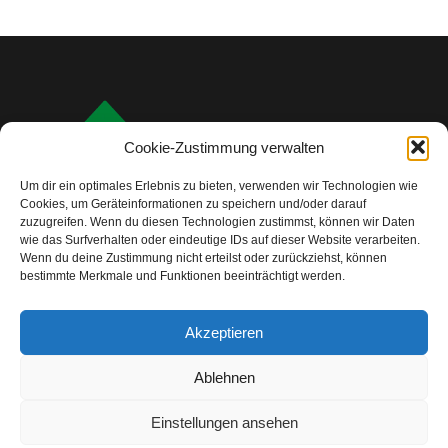
Cookie-Zustimmung verwalten
Um dir ein optimales Erlebnis zu bieten, verwenden wir Technologien wie
Cookies, um Geräteinformationen zu speichern und/oder darauf
zuzugreifen. Wenn du diesen Technologien zustimmst, können wir Daten
wie das Surfverhalten oder eindeutige IDs auf dieser Website verarbeiten.
Wenn du deine Zustimmung nicht erteilst oder zurückziehst, können
bestimmte Merkmale und Funktionen beeinträchtigt werden.
info@camping-check.com
Akzeptieren
Nützliche Links
Ablehnen
Startseite
Camping-Urlaubsplanung:
Ihre ersten Schritte
Einstellungen ansehen
Unterkunftstypen beim