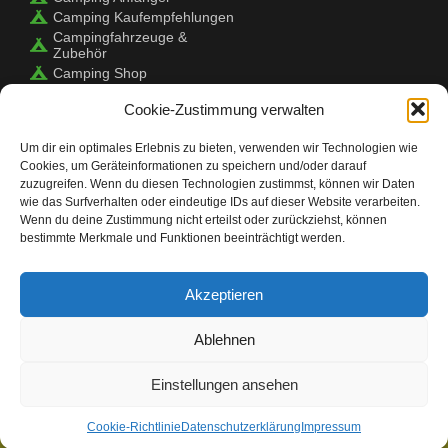
Camping Kaufempfehlungen
Campingfahrzeuge &
Zubehör
Camping Shop
Cookie-Zustimmung verwalten
Camping Check
Um dir ein optimales Erlebnis zu bieten, verwenden wir Technologien wie
Cookies, um Geräteinformationen zu speichern und/oder darauf
Camping ist eine Erfahrung, die Menschen aller
zuzugreifen. Wenn du diesen Technologien zustimmst, können wir Daten
Altersgruppen genießen können.
wie das Surfverhalten oder eindeutige IDs auf dieser Website verarbeiten.
Es ist eine großartige Möglichkeit, wieder in die Natur
Wenn du deine Zustimmung nicht erteilst oder zurückziehst, können
zurückzukehren und die freie Natur zu genießen. Bevor Sie
bestimmte Merkmale und Funktionen beeinträchtigt werden.
sich jedoch auf den Weg machen, sollten Sie sicherstellen,
dass Sie gut vorbereitet sind. Camping Check ist hier, um zu
helfen! Wir haben alle Tipps und Tricks, die Sie brauchen,
Akzeptieren
damit Ihr Campingausflug ein Erfolg wird. Wir helfen Ihnen
bei der Auswahl der richtigen Ausrüstung, bei der Planung
Ihrer Mahlzeiten und sogar bei der Suche nach dem
Ablehnen
perfekten Campingplatz. Egal, ob Sie zum ersten Mal
campen oder ein erfahrener Profi sind, Camping Check hat
alles, was Sie brauchen, um Ihre Reise unvergesslich zu
Einstellungen ansehen
machen.
Cookie-Richtlinie
Datenschutzerklärung
Impressum