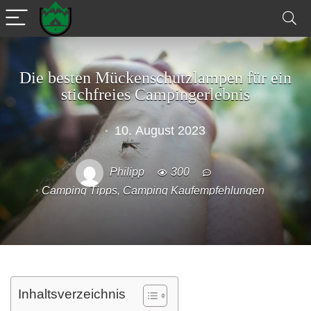
Die besten Mückenschutzlampen für ein
stichfreies Campingerlebnis
10. August 2023
Philipp
300
Camping Tipps
,
Camping Kaufempfehlungen
Inhaltsverzeichnis