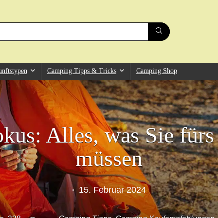
unftstypen
Camping Tipps & Tricks
Camping Shop
kus: Alles, was Sie für
müssen
15. Februar 2024