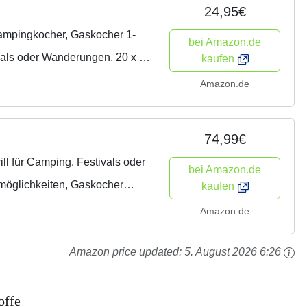
24,95€
mpingkocher, Gaskocher 1-
bei Amazon.de
vals oder Wanderungen, 20 x 15
kaufen
Amazon.de
74,99€
ll für Camping, Festivals oder
bei Amazon.de
hmöglichkeiten, Gaskocher
kaufen
tte und...
Amazon.de
Amazon price updated:
5. August 2026 6:26
offe