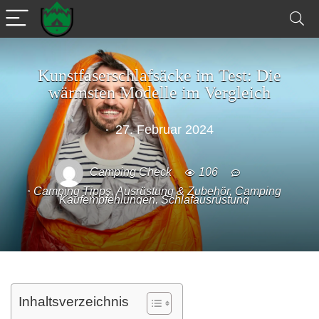
Kunstfaserschlafsäcke im Test: Die
wärmsten Modelle im Vergleich
27. Februar 2024
Camping Check
106
Camping Tipps
,
Ausrüstung & Zubehör
,
Camping
Kaufempfehlungen
,
Schlafausrüstung
Inhaltsverzeichnis